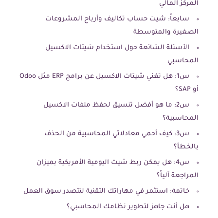
المركز المالي
سابعاً: شيت حساب تكاليف وأرباح المشروعات
الصغيرة والمتوسطة
الأسئلة الشائعة حول استخدام شيتات الاكسيل
المحاسبي
س1: هل تغني شيتات الاكسيل عن برامج ERP مثل Odoo
أو SAP؟
س2: ما هو أفضل تنسيق لحفظ ملفات الاكسيل
المحاسبية؟
س3: كيف أحمي معادلاتي المحاسبية من الحذف
بالخطأ؟
س4: هل يمكن ربط شيت اليومية الأمريكية بميزان
المراجعة آلياً؟
خاتمة: استثمر في مهاراتك التقنية لتتصدر سوق العمل
هل أنت جاهز لتطوير نظامك المحاسبي؟