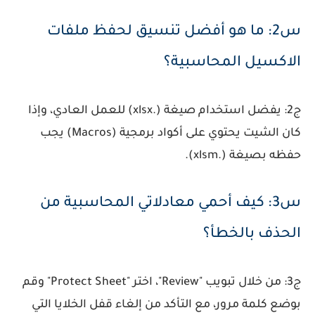
س2: ما هو أفضل تنسيق لحفظ ملفات
الاكسيل المحاسبية؟
ج2: يفضل استخدام صيغة (.xlsx) للعمل العادي، وإذا
كان الشيت يحتوي على أكواد برمجية (Macros) يجب
حفظه بصيغة (.xlsm).
س3: كيف أحمي معادلاتي المحاسبية من
الحذف بالخطأ؟
ج3: من خلال تبويب "Review"، اختر "Protect Sheet" وقم
بوضع كلمة مرور، مع التأكد من إلغاء قفل الخلايا التي