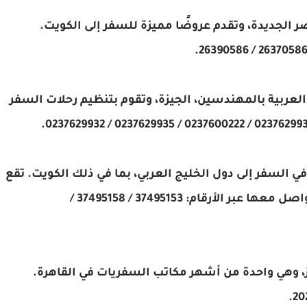
 في 151 شارع الحجاز بمصر الجديدة، وتقدم عروضًا مميزة للسفر إلى الكويت.
7 شارع جامعة الدول العربية بالمهندسين، الجيزة، وتقوم بتنظيم رحلات السفر
 في السفر إلى دول الخليج العربي، بما في ذلك الكويت. تقع
في 3 شارع الجرجاوي بالدقي، القاهرة. يمكن التواصل معها عبر الأرقام: 37495153 / 37495158 /
 المدينة**: تقع في 159 أبراج العز، وهي واحدة من أشهر مكاتب السفريات في القاهرة.