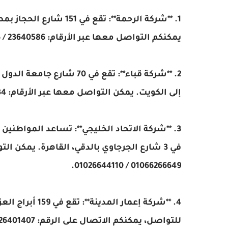
1. **شركة الرحمة**: تقع
يمكنكم التواصل معها عبر الأرقام: 23640586 / 26370586 / 26390586.
2. **شركة قباء**: تقع في 0
إلى الكويت. يمكن التواصل معها عبر الأرقام: 0237629934 / 0237600222 / 0237629935 / 0237629932.
3. **شركة الاتحاد الخليجي**: تساعد المواطنين
01066266649 / 01026644110.
4. **شركة إعمار
للتواصل، يمكنكم الاتصال على الرقم: 2026401407.