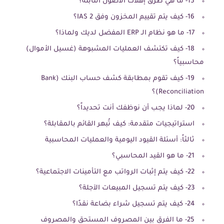
15- ما هي طرق إهلاك الأصول الثابتة؟
16- كيف يتم تقييم المخزون وفق IAS 2؟
17- ما هو نظام الـ ERP المفضل لديك ولماذا؟
18- كيف تكتشف العمليات المشبوهة (غسيل الأموال)
محاسبياً؟
19- كيف تقوم بمطابقة كشف حساب البنك (Bank
Reconciliation)؟
20- لماذا يجب أن نوظفك أنت تحديداً؟
استراتيجيات متقدمة: كيف تُبهر القائم بالمقابلة؟
ثالثاً: أسئلة القيود اليومية والعمليات المحاسبية
21- ما هو القيد المحاسبي؟
22- كيف يتم إثبات الرواتب مع التأمينات الاجتماعية؟
23- كيف يتم تسجيل المبيعات الآجلة؟
24- كيف يتم تسجيل شراء بضاعة نقدًا؟
25- ما الفرق بين المصروف المستحق والمصروف